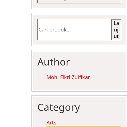
Pencarian
La
untuk:
nj
ut
Author
Moh. Fikri Zulfikar
Category
Arts