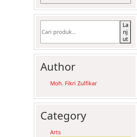
Pencarian
La
untuk:
nj
ut
Author
Moh. Fikri Zulfikar
Category
Arts